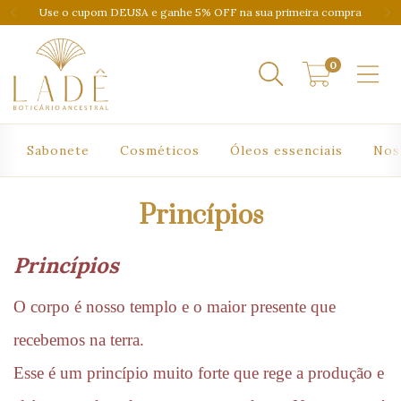
Use o cupom DEUSA e ganhe 5% OFF na sua primeira compra
0
Sabonete
Cosméticos
Óleos essenciais
Nos
Princípios
Princípios
O corpo é nosso templo e o maior presente que 
recebemos na terra.
Esse é um princípio muito forte que rege a produção e 