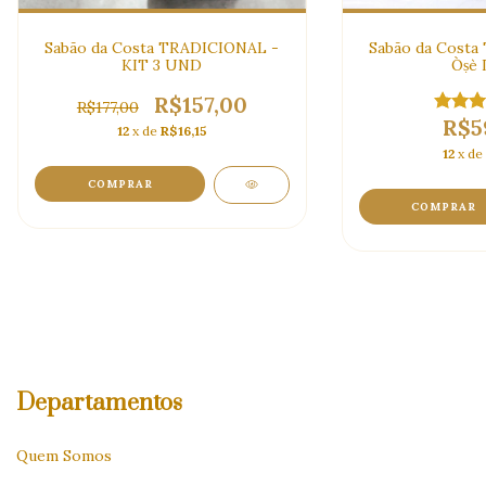
Sabão da Costa TRADICIONAL -
Sabão da Costa
KIT 3 UND
Òṣè 
R$157,00
R$177,00
R$5
12
x de
R$16,15
12
x de
COMPRAR
COMPRAR
Departamentos
Quem Somos