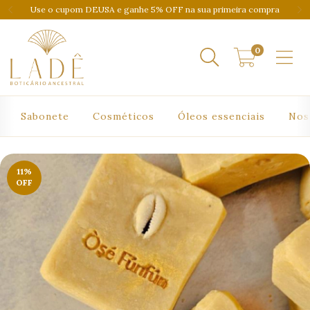
Use o cupom DEUSA e ganhe 5% OFF na sua primeira compra
0
Sabonete
Cosméticos
Óleos essenciais
Nos
11
%
OFF