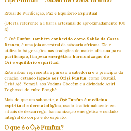
Òṣè Funfun – Sabão da Costa Branco
Ritual de Purificação, Paz e Equilíbrio Espiritual
(Oferta referente a 1 barra artesanal de aproximadamente 100
g)
O Òṣè Funfun,
também conhecido como Sabão da Costa
Branco
, é uma joia ancestral da saboaria africana. Ele é
utilizado há gerações nas tradições de matriz africana
para
purificação
,
limpeza energética
,
harmonização do
Ori
e
equilíbrio espiritual
.
Este sabão representa a pureza, a sabedoria e o princípio da
criação, estando
ligado aos Òrìṣà Funfun
, como Obàtálá,
Òrìṣà Ajé, Yemọjá, aos Voduns Gbecèm e à divindade Azirí
Togbossi, do culto Fongbè.
Mais do que um sabonete,
o Òṣè Funfun é medicina
espiritual e dermatológica
, usado tradicionalmente em
rituais de descarrego, harmonização energética e cuidado
integral do corpo e do espírito.
O que é o Òṣè Funfun?