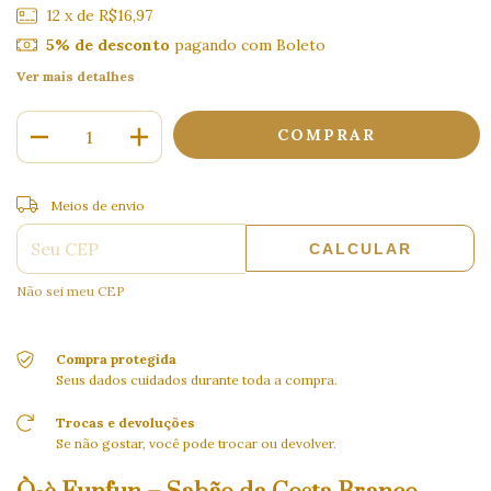
12
x de
R$16,97
5% de desconto
pagando com Boleto
Ver mais detalhes
ALTERAR CEP
Entregas para o CEP:
Meios de envio
CALCULAR
Não sei meu CEP
Compra protegida
Seus dados cuidados durante toda a compra.
Trocas e devoluções
Se não gostar, você pode trocar ou devolver.