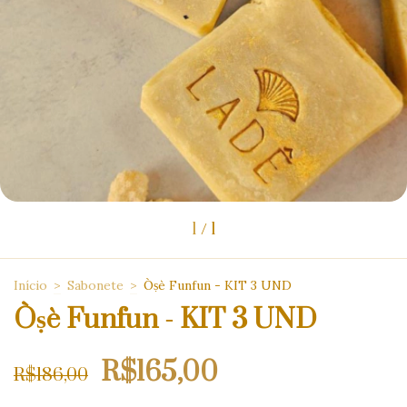
1
/
1
Início
>
Sabonete
>
Òṣè Funfun - KIT 3 UND
Òṣè Funfun - KIT 3 UND
R$165,00
R$186,00